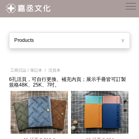
Products
∨
工商日誌 / 筆記本
/ 活頁本
6孔活頁，可自行更換、補充內頁；展示手冊皆可訂製
規格48K、25K、7吋。