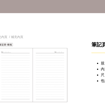
充內頁
/
補充內頁
筆記頁-
規
內
尺
包