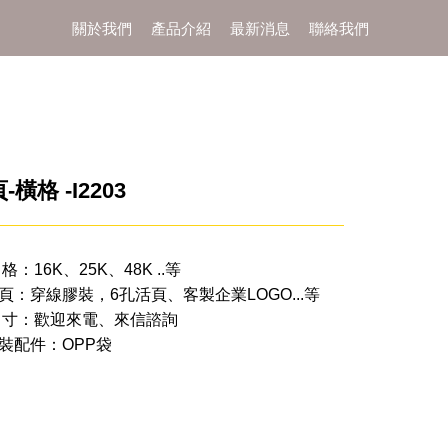
關於我們
產品介紹
最新消息
聯絡我們
橫格 -I2203
 格：16K、25K、48K ..等
頁：穿線膠裝，6孔活頁、客製企業LOGO...等
 寸：歡迎來電、來信諮詢
裝配件：OPP袋