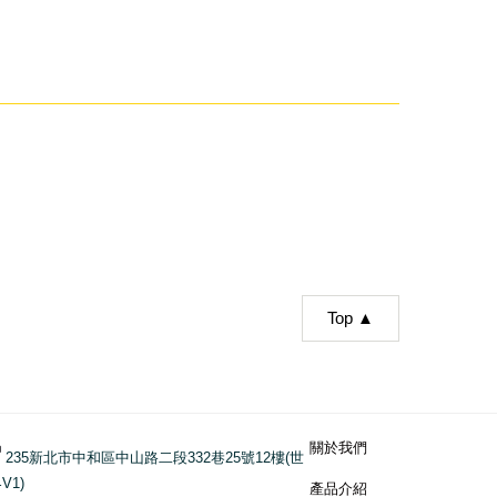
Top ▲
關於我們
235新北市中和區中山路二段332巷25號12樓(世
V1)
產品介紹