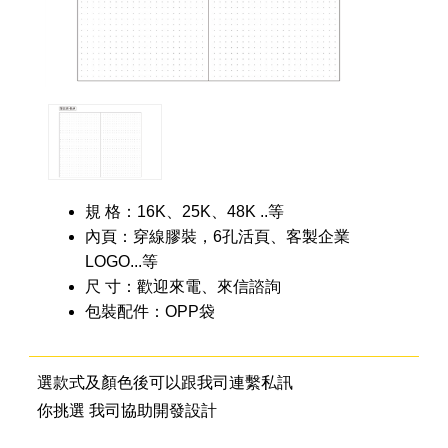
規 格：16K、25K、48K ..等
內頁：穿線膠裝，6孔活頁、客製企業
LOGO...等
尺 寸：歡迎來電、來信諮詢
包裝配件：OPP袋
選款式及顏色後可以跟我司連繫私訊
你挑選 我司協助開發設計