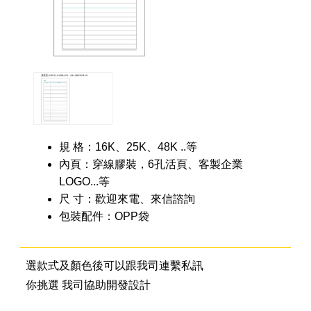
規 格：16K、25K、48K ..等
內頁：穿線膠裝，6孔活頁、客製企業
LOGO...等
尺 寸：歡迎來電、來信諮詢
包裝配件：OPP袋
選款式及顏色後可以跟我司連繫私訊
你挑選 我司協助開發設計