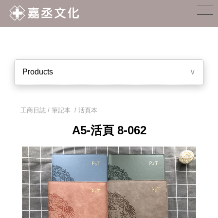
Products
∨
工商日誌 / 筆記本
/
活頁本
A5-活頁 8-062