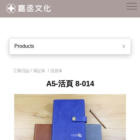
Products
∨
工商日誌 / 筆記本
/
活頁本
A5-活頁 8-014