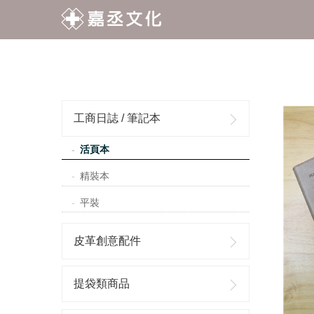
工商日誌 / 筆記本
活頁本
精裝本
平裝
皮革創意配件
提袋類商品